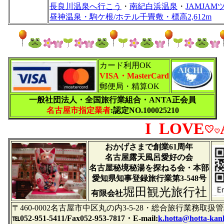
長良川温泉へ行こう
・
南紀白浜温泉
・
JAMJAM
昼神温泉・駒ケ根/ホテル千畳敷・標高2,612m
カード利用OK
VISA・MasterCard
郵便局・精算OK
一般社団法人・全国旅行業組合・ANTA正会員
名古屋市指定業者
:認定NO.100025210
I LOVE
おかげさまで創業61周年
名古屋露天風呂愛好の会
名古屋秘境秘湯を探ねる会・本部
愛知県知事登録旅行業第3-548号
堀田観光旅行社
有限会社
〒460-0002名古屋市中区丸の内3-5-28・総合旅行業務
℡052-951-5411/Fax052-953-7817・
E-mail:
k.hotta@hotta-kan