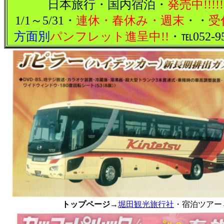
日本旅行・国内宿泊・
発売中!!!!!
1/1～5/31・
連休・春休み・週末
・・
受
方面別
パンフレット進呈中!!
・℡052-95
トップページ
→
堀田観光旅行社
・宿泊ツアー