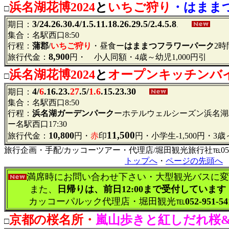
浜名湖花博2024
と
いちご狩り
・はまま
□
3/24
.26.30.4/1.5.11.18.26.29.5/2.4.5.8
期日：
.
集合：名駅西口8:50
行程：
蒲郡
/
いちご狩り
・昼食ー
はままつフラワーパーク
2時
8,900
旅行代金：
円・ 小人同額・4歳～幼児1,000円引
浜名湖花博2024
と
オープンキッチンバ
□
4/
6
.16.23.
27
.5/
1.6
.15.23.30
期日：
集合：名駅西口8:50
行程：
浜名湖ガーデンパーク
ーホテルウェルシーズン浜名湖
ー名駅西口17:30
11,500
10,800
旅行代金：
円・
赤
印
円・小学生-1,500円・3歳
旅行企画・手配/カッコーツアー・代理店/堀田観光旅行社℡052-95
トップへ
・
ページの先頭へ
満席時にお問い合わせ下さい・大型観光バスに変
また、
日帰りは、前日12:00まで受付しています
カッコーパルック代理店・堀田観光℡
052-951-54
京都の桜名所・
嵐山歩きと紅しだれ桜
□