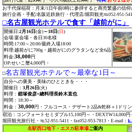
お千代保稲荷：月末/1日午前0時に参拝すると商売繁盛の信
旅行企画・手配/名阪近鉄旅行・代理店/堀田観光℡052-951-541
□名古屋観光ホテルで食す「越前がに」
開催日:
2月16日
(金)
～18日
(
日
)
会場:宴会場・各日30名様
時間:17:00～20:00/最終入場18:00
料理:越前がに700g・越前がにのグラタンなど全6品
38,000
料金:
円
OP:せいこ蟹4,000円・
名古屋観光ホテルで～最幸な1日～
□
自分への褒美・美味のひとときを・・・
開催日：
3月26日
(火)
料理：
鎧塚俊彦×總料理長鈴木直也
時間：18:30～
30,000
料金：
円・フルコース・デザート2品&乾杯＋1ドリ
宿泊：コンフォートセミダブル15,100円～・DEXTW14,000円
堀田観光旅行社・℡52-951-5411・fax052-953-7813・E-mail：
k
名駅西口地下・エスカ駐車場
ご案内