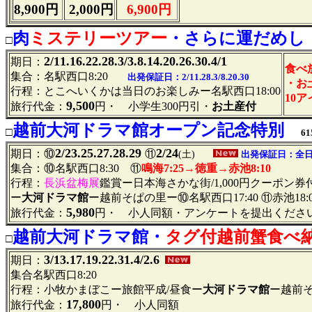
8,900円
2,000円
6,900円
肉
ミステリーツアー
・さらに運だめ
□
2/11.16.22.28.3/3.8.14.20.26.30.4/1
期日：
食べ
集合：名駅西口8:20
出発保証日：2/11.28.3/8.20.30
・お
行程：とこへいくかは当日のお楽しみー名駅西口18:00
10
9,500
旅行代金：
円・ 小学生300円引・
お土産付
越前大河ドラマ館オープン記念特別
□
61
2/23.25.27.28.29
2/24
期日：⑩
⑪
(土)
出発保証日：全
集合：⑩名駅西口8:30 ⑪
鳴海7:25→徳重→赤池8:10
行程：
長浜盆梅展
鑑賞ー日本海さかな街/1,000円クーポン
ー
大河ドラマ館
ー越前そぱの里ー⑩名駅西口17:40 ⑪赤池18:
5,980
旅行代金：
円・ 小人同額・アンケートを提出くだ
越前大河ドラマ館・
タグ付越前蟹食べ
□
3/13.17.19.22.31.4/2.6
期日：
集合名駅西口8:20
行程：小牧かまぼこー旅館平成/昼食ー
大河ドラマ館
ー越前そ
17,800
旅行代金：
円・ 小人同額