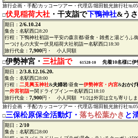
旅行企画・手配/カッコーツアー・代理店/堀田観光旅行社℡052-951-54
伏見稲荷大社
・干支詣で
下鴨神社
&う
□
2/6.10.24
期日：
集合：名駅西口8:20
行程：下鴨神社初詣ー平安の森京都/昼食・雑煮と湯どうふ
ーつけもの大安ー伏見稲荷大社初詣ー名駅西口18:30
7,900
旅行代金：
円・
小人同額
伊勢神宮・
三社詣で
□
先着10名様に伊
61528-10
2/3.8.12.16.20.
期日：
集合：名駅西口8:00
行程：
二見興玉神社
&
夫婦岩
/昼食ー
伊勢神宮・内宮
&
おかげ
ー
外宮初詣
ー関ドライブインー名駅西口18:10
7,900
旅行代金：
円・
小人同額 *1/2は外宮は立ち寄りし
旅行企画・手配/カッコーツアー・代理店/堀田観光旅行社℡052-95
三保松原保全活動灯・
落ち松葉かき
と
□
2/10
期日：
集合：名駅西口8:00