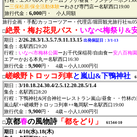
行程：エスパルスドリームプラザ/昼食・ランチクーポン150
ー
三保松原/保全活動体験
ーわさび専門店ー名駅西口19:00
6,000
旅行代金：
円・ 小人同額
旅行企画・手配/カッコーツアー・代理店/堀田観光旅行社℡052-95
絶景・梅お花見バス・
いなべ梅祭り&
□
2/26.28.3/1.3.5.7.9.11.13.15
期日：
出発保証日：3/1-13
集合：名駅西口9:20
行程：
いなべ市梅林公園
ーお千代保稲荷/自由食ー
安八百梅
エアーかおる本丸ー名駅西口16:30
9,900
旅行代金：
円・ 4歳～小人1,000円引
嵯峨野トロッコ列車
と嵐山&下鴨神社
□
61
3/10.18.24.30.4/2.5.12.20.28.5/1.4
期日：
集合：名駅西口8:20
行程：下鴨神社&河合神社ーレストラン嵐山/昼食・・竹林の
嵐山駅++嵯峨野トロッコ列車++亀岡駅ー名駅西口19:00
9,900
旅行代金：
円・ 4歳～小人1,000円引
京都
春
の風物詩
「都をどり」
□
61544-10
4/10(水).18(木)
期日：