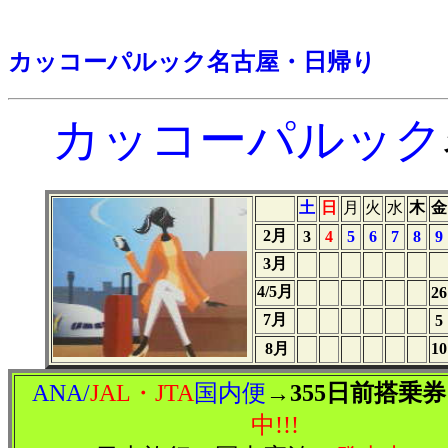
カッコーパルック名古屋・日帰り
カッコーパルック
土
日
月
火
水
木
金
2月
3
4
5
6
7
8
9
3月
4/5月
26
7月
5
8月
10
ANA/
JAL・JTA
国内便
→
355日前搭乗
中!!!