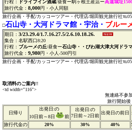
行程：
ドライブイン酒蔵
/昼食ー駒ヶ根土産店ー
高遠城址15
8,000
旅行代金：
円・小人同額
旅行企画・手配/カッコーツアー・代理店/堀田観光旅行社℡052-95
石山寺・大河ドラマ館・宇治・
ブルー
□
3/23.29.4/1.7.16.27.5/2.6.10.18.26.
期日：
集合：名駅西口8:20
行程：
ブルーメの丘
/昼食ー
石山寺・・びわ湖大津大河ドラ
9,980
旅行代金：
円・小人-500円引
旅行企画・手配/カッコーツアー・代理店/堀田観光旅行社℡052-95
取消料のご案内
!!
<td width="116">
無連絡不参
旅行開始後
出発日:の
出発日:の
日帰り
出発日の前日
7日前～2日前
10日前～8日
前
旅行代金の
20%
30%
40%