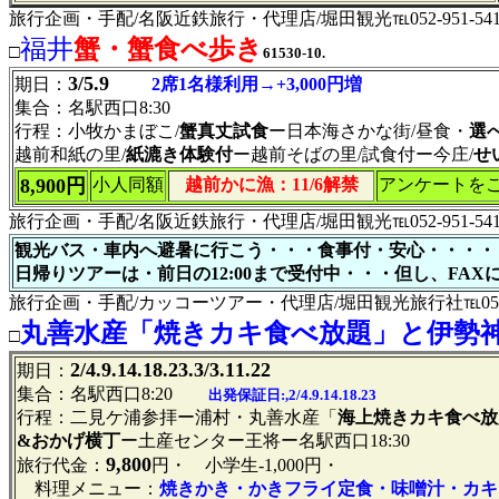
旅行企画・手配/名阪近鉄旅行・代理店/堀田観光℡052-951-541
福井
蟹・蟹食べ歩き
□
61530-10.
3/5.9
期日：
2席1名様利用→+3,000円増
集合：名駅西口8:30
行程：小牧かまぼこ/
蟹真丈試食
ー日本海さかな街/昼食・
選
越前和紙の里/
紙漉き体験付
ー越前そばの里/試食付ー今庄/
せ
8,900円
小人同額
越前かに漁：11/6解禁
アンケートを
旅行企画・手配/名阪近鉄旅行・代理店/堀田観光℡052-951-541
観光バス・車内へ避暑に行こう・・・食事付・安心・・・・
日帰りツアーは・前日の12:00まで受付中・・・但し、FA
旅行企画・手配/カッコーツアー・代理店/堀田観光旅行社℡052-951-54
丸善水産「焼きカキ食べ放題」と伊勢
□
2/4.9.14.18.23.3/3.11.22
期日：
集合：名駅西口8:20
出発保証日:,2/4.9.14.18.23
行程：二見ケ浦参拝ー浦村・丸善水産「
海上焼きカキ食べ放
&おかげ横丁
ー土産センター王将ー名駅西口18:30
9,800
旅行代金：
円・
小学生-1,000円・
料理メニュー：
焼きかき・かきフライ定食・味噌汁・カキ