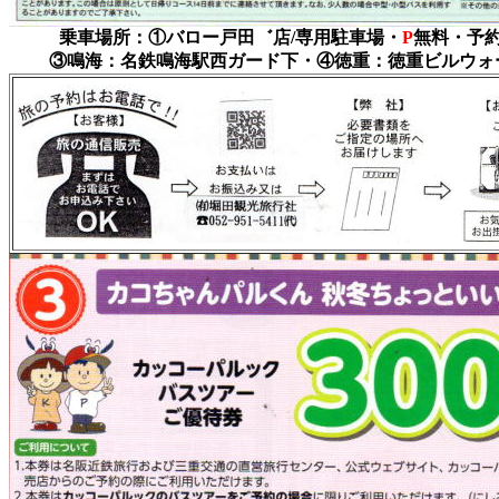
乗車場所：①バロー戸田゛店/専用駐車場・
P
無料・予
③鳴海：名鉄鳴海駅西ガード下・④徳重：徳重ビルウォ