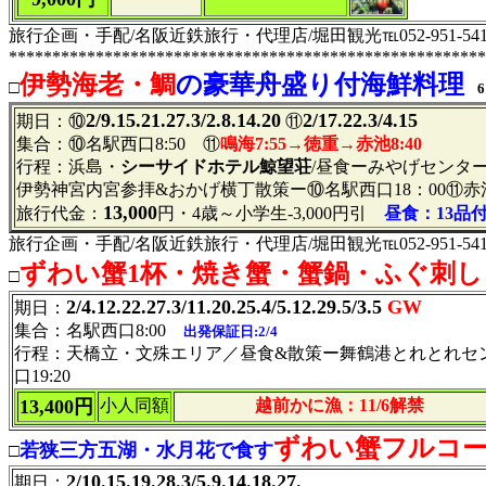
旅行企画・手配/名阪近鉄旅行・代理店/堀田観光℡052-951-541
*******************************************************
伊勢海老・鯛
の豪華舟盛り付海鮮料理
□
6
2/9.15.21.27.3/2.8.14.20
2/17.22.3/4.15
期日：⑩
⑪
集合：⑩名駅西口8:50 ⑪
鳴海7:55→徳重→赤池8:40
行程：浜島・
シーサイドホテル鯨望荘
/昼食ーみやげセンタ
伊勢神宮内宮参拝&おかげ横丁散策ー⑩名駅西口18：00⑪赤池
13,000
旅行代金：
円・4歳～小学生-3,000円引
昼食：13品
旅行企画・手配/名阪近鉄旅行・代理店/堀田観光℡052-951-541
ずわい蟹1杯・焼き蟹・蟹鍋・ふぐ刺
□
2/4.12.22.27.3/11.20.25.4/5.12.29.5/3.5
GW
期日：
集合：名駅西口8:00
出発保証日:2/4
行程：天橋立・文殊エリア／昼食&散策ー舞鶴港とれとれセ
口19:20
13,400円
小人同額
越前かに漁：11/6解禁
ずわい蟹フルコ
若狭三方五湖・水月花で食す
□
2/10.15.19.28.3/5.9.14.18.27.
期日：