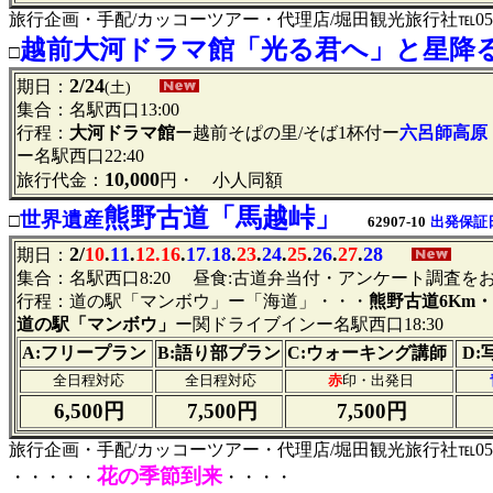
旅行企画・手配/カッコーツアー・代理店/堀田観光旅行社℡052-95
越前大河ドラマ館「光る君へ」と星降
□
2/24
期日：
(土)
集合：名駅西口13:00
行程：
大河ドラマ館
ー越前そぱの里/そば1杯付ー
六呂師高原
ー名駅西口22:40
10,000
旅行代金：
円・ 小人同額
熊野古道「馬越峠」
世界遺産
□
62907-10
出発保証
2/
10
.
11
.
12.16
.
17.18
.
23
.
24
.
25
.
26
.
27
.
28
期日：
集合：名駅西口8:20 昼食:古道弁当付・アンケート調査を
行程：道の駅「マンボウ」ー「海道」・・・
熊野古道6Km・
道の駅「マンボウ」
ー関ドライブインー名駅西口18:30
A:フリープラン
B:語り部プラン
C:ウォーキング講師
D:
全日程対応
全日程対応
赤
印・出発日
6,500円
7,500円
7,500円
旅行企画・手配/カッコーツアー・代理店/堀田観光旅行社℡052-95
花の季節到来
・・・・・
・・・・