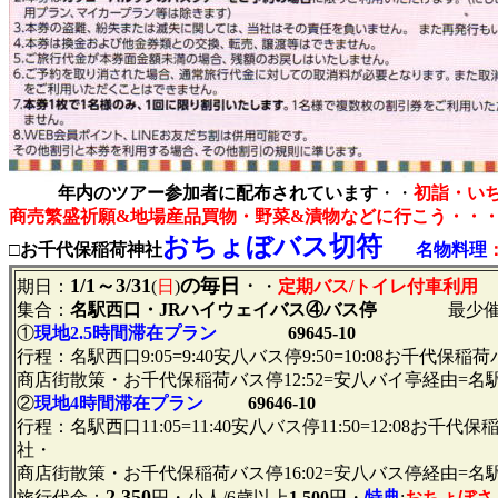
年内のツアー参加者に配布されています
・・
初詣・い
商売繁盛祈願&地場産品買物・野菜&漬物などに行こう・・
おちょぼバス切符
□お千代保稲荷神社
名物料理
1/1～3/31
の毎日
・
期日：
(
日
)
・
定期バス/トイレ付車利用
集合：
名駅西口・JRハイウェイバス④バス停
最少催行
①
現地2.5時間滞在プラン
69645-10
行程：名駅西口9:05=9:40安八バス停9:50=10:08お千代
商店街散策・お千代保稲荷バス停12:52=安八バイ亭経由=名駅西
②
現地4時間滞在プラン
69646-10
行程：名駅西口11:05=11:40安八バス停11:50=12:08お
社・
商店街散策・お千代保稲荷バス停16:02=安八バス停経由=名駅西
2,350
旅行代金：
円・小人/6歳以上
1,500
円・
特典
:
おちょぼさ