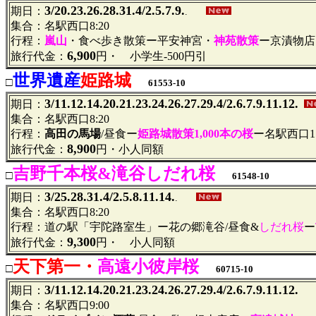
3/20.23.26.28.31.4/2.5.7.9.
期日：
.
集合：名駅西口8:20
行程：
嵐山
・食べ歩き散策ー平安神宮・
神苑散策
ー京漬物店
6,900
旅行代金：
円・ 小学生-500円引
世界遺産
姫路城
□
61553-10
3/11.12.14.20.21.23.24.26.27.29.4/2.6.7.9.11.12.
期日：
集合：名駅西口8:20
行程：
高田の馬場
/昼食ー
姫路城散策1,000本の桜
ー名駅西口17
8,900
旅行代金：
円・小人同額
吉野千本桜&滝谷しだれ桜
□
61548-10
3/25.28.31.4/2.5.8.11.14.
期日：
.
集合：名駅西口8:20
行程：道の駅「宇陀路室生」ー花の郷滝谷/昼食&
しだれ桜
ー
9,300
旅行代金：
円・ 小人同額
天下第一・
高遠小彼岸桜
□
60715-10
3/11.12.14.20.21.23.24.26.27.29.4/2.6.7.9.11.12.
期日：
集合：名駅西口9:00