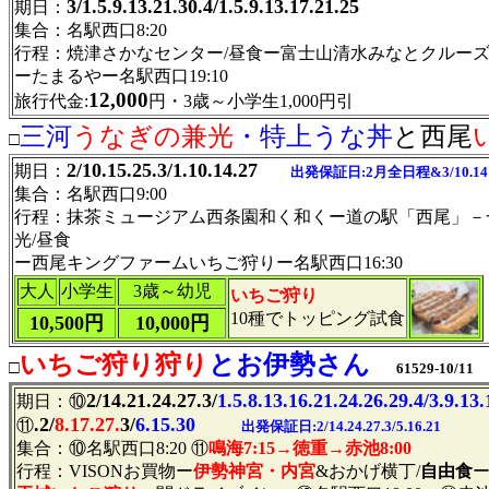
3/1.5.9.13.21.30.4/1.5.9.13.17.21.25
期日：
集合：名駅西口8:20
行程：焼津さかなセンター/昼食ー富士山清水みなとクルー
ーたまるやー名駅西口19:10
12,000
旅行代金:
円・3歳～小学生1,000円引
三河
うなぎの兼光
・特上うな丼
と西尾
□
2/10.15.25.3/1.10.14.27
期日：
出発保証日:2月全日程&3/10
.
14
集合：名駅西口9:00
行程：抹茶ミュージアム西条園和く和くー道の駅「西尾」－
光/昼食
ー西尾キングファームいちご狩りー名駅西口16:30
大人
小学生
3歳～幼児
いちご狩り
10種でトッピング試食
10,500円
10,000円
いちご狩り狩り
とお伊勢さん
□
61529-10/11
2/14.21.24.27.
3/
1.5.8.13.16.21.24.26.29.4/3.9.13
期日：⑩
.2/
8.17.27.
3/
6.15.30
⑪
出発保証日:2/14.24.27.3/5.16.21
集合：⑩名駅西口8:20 ⑪
鳴海7:15→徳重→赤池8:00
行程：VISONお買物ー
伊勢神宮・内宮
&おかげ横丁/
自由食