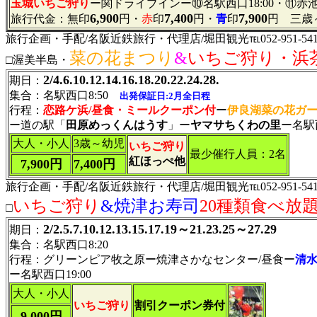
玉城いちご狩り
ー関ドライブインー⑩名駅西口18:00・⑪赤池1
6,900
7,400
7,900
旅行代金：無印
円・
赤
印
円・
青
印
円 三歳～
旅行企画・手配/名阪近鉄旅行・代理店/堀田観光℡052-951-541
菜の花まつり
&
いちご狩り・浜
□渥美半島・
2/4.6.10.12.14.16.18.20.22.24.28.
期日：
集合：名駅西口8:50
出発保証日:2月全日程
行程：
恋路ケ浜/昼食・ミールクーポン付
ー
伊良湖菜の花ガ
ー道の駅「
田原めっくんはうす
」ー
ヤマサちくわの里
ー名駅西
大人・小人
3歳～幼児
いちご狩り
最少催行人員：2名
紅ほっぺ他
7,900円
7,400円
旅行企画・手配/名阪近鉄旅行・代理店/堀田観光℡052-951-541
いちご狩り
&焼津お寿司
20種類食べ放
□
2/2.5.7.10.12.13.15.17.19～21.23.25～27.29
期日：
集合：名駅西口8:20
行程：
グリーンピア牧之原ー焼津さかなセンター
/昼食ー
清
ー名駅西口19:00
大人・小人
いちご狩り
割引クーポン券付
9,000円