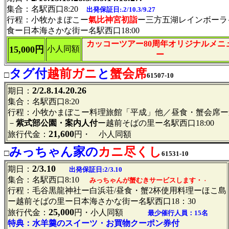
集合：名駅西口8:20
出発保証日:.2/10
.3/9.27
行程：小牧かまぼこー
氣比神宮初詣
ー三方五湖レインボーラ
食ー日本海さかな街ー名駅西口18:00
カッコーツアー80周年オリジナルメニ
15,000円
小人同額
ー
タグ付
越前ガニ
と
蟹会席
□
61507-10
2/2.8.14.20.26
期日：
集合：名駅西口8:20
行程：小牧かまぼこー料理旅館「平成」他／昼食・蟹会席ー
－
紫式部公園・案内人付
ー越前そばの里ー名駅西口18:00
21,600
旅行代金：
円・ 小人同額
みっちゃん家の
カニ尽くし
□
61531-10
2/3.10
期日：
出発保証日:2/3.10
集合：名駅西口8:10
みっちゃんが蟹むきサービスします・
・
行程：毛谷黒龍神社ー白浜荘/昼食・蟹2杯使用料理ーほこ島
ー越前そばの里ー日本海さかな街ー名駅西口18：30
25,000
旅行代金：
円・小人同額
最少催行人員：15名
特典：水羊羹のスイーツ・お買物クーポン券付