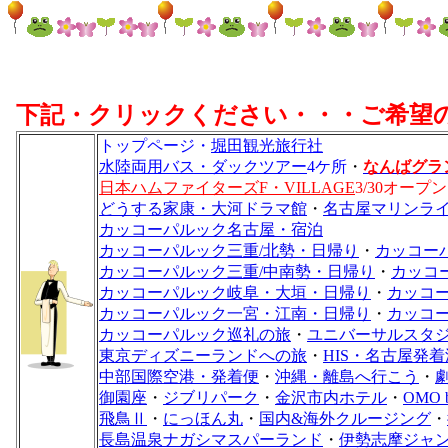
下記・クリックください・・・ご希望
トップページ・
堀田観光旅行社
水陸両用バス・ダックツアー
4ケ所
・
なんばグラ
日本ハムファイターズF・VILLAGE
3/30オープン
どうする家康・大河ドラマ館
・
名古屋マリンラ
カッコーパルック名古屋・宿泊
カッコーパルック三重/北勢・日帰り
・
カッコー
カッコーパルック三重/中南勢・日帰り
・
カッコ
カッコーパルック岐阜・大垣・日帰り
・
カッコ
カッコーパルック一宮・江南・日帰り
・
カッコ
カッコーパルック巡礼の旅
・
ユニバーサルスタ
東京ディズニーランドへの旅
・
HIS・名古屋発
中部国際空港・発着便
・
沖縄・離島へ行こう
・
御園座
・
ジブリパーク
・
金沢市内ホテル
・
OMO
飛鳥Ⅱ
・
にっほん丸
・
国内&海外クルージング
・
長島温泉ナガシマスパーランド
・
伊勢志摩ジャ