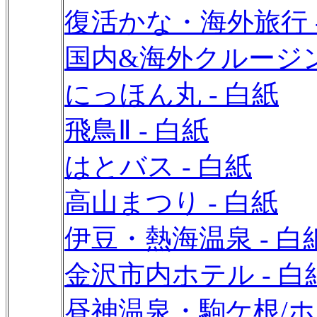
復活かな・海外旅行 -
国内&海外クルージン
にっほん丸 - 白紙
飛鳥Ⅱ - 白紙
はとバス - 白紙
高山まつり - 白紙
伊豆・熱海温泉 - 白
金沢市内ホテル - 
昼神温泉・駒ケ根/ホテ