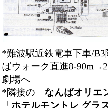
*難波駅近鉄電車下車/B
ばウォーク直進8-90m→
劇場へ
*隣接の「
なんばオリエ
「
ホテルモントレ グラ