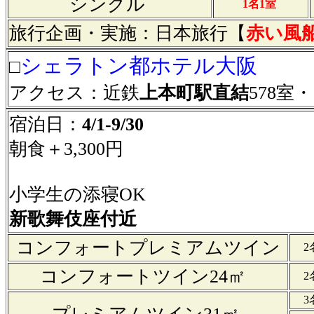
シングル
1名1室
旅行企画・実施：日本旅行【
赤い風
シェラトン都ホテル大阪
□
アクセス：近鉄
上本町駅直結
578室・1
宿泊日：
4/1-9/30
朝食＋3,300円
小学生の添寝OK
新歌舞伎座付近
コンフォートプレミアムツイン
2
コンフォートツイン24㎡
2
3