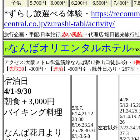
子供
5,700円
6,000円
6,200円
6,500円
7,400円
7,
*ずらし旅選べる体験・
https://recomm
central.co.jp/zurashi-tabi/activity/
旅行企画・手配/日本旅行[
赤い風船
]・代理店/堀田観光旅行社℡05
なんばオリエンタルホテル
□
258
アクセス:大阪メトロ御堂筋線なんば駅17番出口徒歩3分・
1
【
先取30
】-300円・【
連泊
】-500円引→除外日あり・267室
宿泊日
4/1-9/30
朝食＋3,000円
4/28
5/12-15.2
5/6.7.
バイキング料理
21.24.25.
6/14,21.22
6/1-4.19.
28-30
26
8/16.23.24
左右以外
7/22-24.2
25-28.30.31
なんば花月より
27-31
9/1-3.6-8
8/2.3.10-