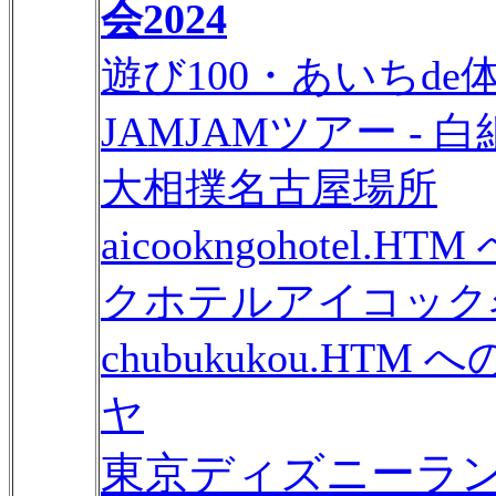
会2024
遊び100・あいちde体
JAMJAMツアー - 白
大相撲名古屋場所
aicookngohote
クホテルアイコック
chubukukou.HTM
ヤ
東京ディズニーランド