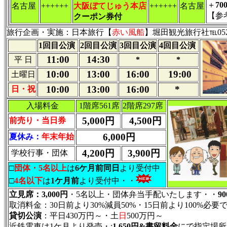
＋
70
名古屋
++++++
大阪ぼてじゅう本店
++++++
名古屋
【参
クーポン券付
旅行企画・実施：日本旅行【
赤い風船
】堀田観光旅行社℡052-951
1回目公演
2回目公演
3回目公演
4回目公演
11:00
14:30
平 日
*
*
10:00
13:00
16:00
19:00
土
曜日
10:00
13:00
16:00
*
日・祝
入場料金
1階席561席
2階席297席
5,000円
4,500円
前売り・当日券
6,000円
夏休み：
年末年始
4,200円
3,900円
学校行事・団体
□
団体・5名以上
は
6ケ月前同日
より受付中
□
4名以下
は
1ケ月前
より受付中・・
立見席：3,000円
・5名以上・団体弁当手配いたします・・
9
取消料金：30日前より30%減員50%・15日前より100%必要
貸切公演
：平日430万円～・土
日
500万円～
近鉄電車は1ケ月より発売・:
1,650円&書留料金
にで指定場所