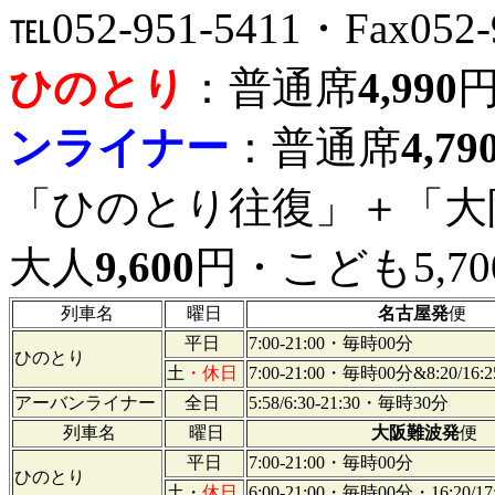
℡052-951-5411・Fax052-
ひのとり
：普通席
4,990
ンライナー
：普通席
4,79
「ひのとり往復」＋「大
大人
9,600
円・こども5,7
列車名
曜日
名古屋発
便
平日
7:00-21:00・毎時00分
ひのとり
土
・休日
7:00-21:00・毎時00分&8:20/16:25
アーバンライナー
全日
5:58/6:30-21:30・毎時30分
列車名
曜日
大阪難波発
便
平日
7:00-21:00・毎時00分
ひのとり
土・
休日
6:00-21:00・毎時00分・16:20/17: