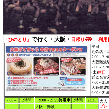
で行く・大阪・
ひのとり」
日帰り
利用
「
平日
近鉄名古
7:00～2
大阪難波
7:00～21
(土)
休日
近鉄名古
7:00～2
大阪難波
6:00～21
7:00～
2時間
9:08～21:20
終電車
2時間
23:31
大人
プレ
大阪・難波