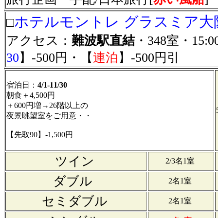
ホテルモントレ グラスミア大
□
アクセス：
難波駅直結
・348室・15:
30
】-500円・【
連泊
】-500円引
宿泊日：
4/1-11/30
朝食＋4,500円
＋600円増→26階以上の
夜景眺望室をご用意・・
【先取90】-1,500円
ツイン
2/3名1室
ダブル
2名1室
セミダブル
2名1室