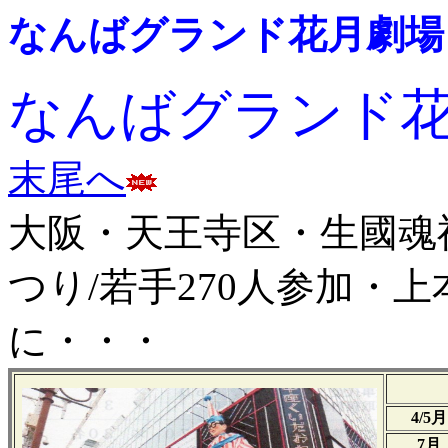
なんばグランド花月劇場
なんばグランド
末尾へ
大阪・天王寺区・生國魂神社・
つり/若手270人参加・
に・・・
4/5月
7月