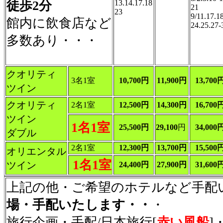
徒歩2分
13.14.17.18
21
23
9/11.17.1
館内に飲食店など
24.25.27-
多数あり・・・
クオリティ
3名1室
10,700円
11,900円
13,700
ツイン
クオリティ
2名1室
12,500円
14,300円
16,700
ツイン
1名1室
25,500円
29,100
円
34,000
ダブル
2名1室
12,300円
13,700円
15,500
オリエンタル
1名1室
ツイン
24,400円
27,900円
31,600
上記の他・ご希望のホテルなど手配
場・手配いたします・・
・
旅行企画・手配/日本旅行[
赤い風船
]