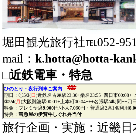
堀田観光旅行社℡052-951-54
mail：
k.hotta@hotta-kan
□
近鉄電車・特急
ひのとり・夜行列車ご案内
期日：①
5/3
(
日
)近鉄名古屋駅23;30+桑名23:55+四日市00:08
②
5/4
(
月
)大阪難波駅00:01+上本町00:04+++名張駅/4時間++
料金：プレミヤ席
9,900
円/小人7,060円・普通席2席1名利用
8,0
特典：
彗急屋の伊賀牛しぐれ弁当付
旅行企画・実施：近畿日