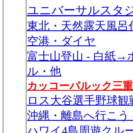
ユニバーサルスタジ
東北・天然露天風呂付
空港・ダイヤ
富士山登山 - 白紙
ル・他
カッコーパルック三重/
ロス大谷選手野球観
沖縄・離島へ行こう -
ハワイ4島周遊クルーズ