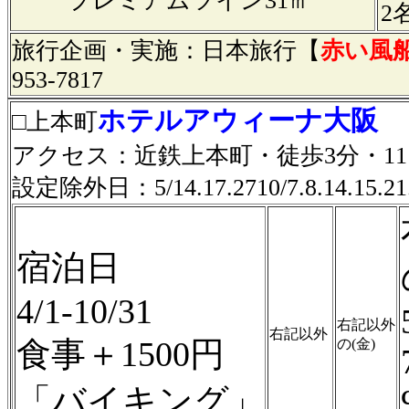
プレミアムツイン31㎡
2
旅行企画・実施：日本旅行【
赤い風
953-7817
ホテルアウィーナ大阪
□上本町
アクセス：近鉄上本町・徒歩3分・11
設定除外日：5/14.17.2710/7.8.14.15.21
宿泊日
4/1-10/31
右記以外
右記以外
食事＋1500円
の(金)
「バイキング」