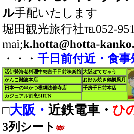
ル
手配いたします
堀田観光旅行社℡052-951-54
mai;
k.hotta@hotta-kanko.
・・・
千日前付近・食事
活伊勢海老料理中納言千日前味楽館
大阪ぼてぢゃう
がんこ難波本店
お好み焼き鶴橋風月
日本一の串かつ横綱法善寺店
千房千日前本店
カジュアル割烹SHUN
大阪・
近鉄電車・
ひ
□
3列シート