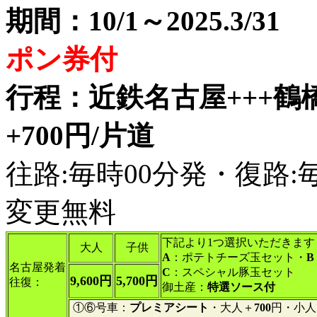
期間：10/1～2025.3/3
ポン券付
行程：近鉄名古屋+++鶴
+700円/片道
往路:毎時00分発・復路:
変更無料
下記より1つ選択いただきます
大人
子供
A
：ポテトチーズ玉セット・
B
名古屋発着
C
：スペシャル豚玉セット
9,600円
5,700円
往復：
御土産：
特選ソース付
①⑥号車：
プレミアシート
・大人＋
700
円・小人