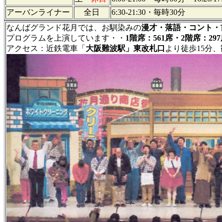
アーバンライナー
全日
6:30-21:30・毎時30分
なんばグランド花月では、お馴染みの
漫才・落語・コント・
プログラムを上演しています・・
1階席：561席・2階席：29
アクセス：近鉄電車「
大阪難波駅」東改札口
より徒歩15分