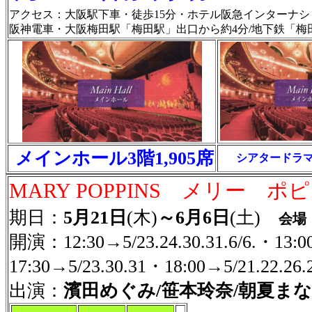
アクセス：大阪駅下車・徒歩15分・ホテル阪急インターナシ
阪神電車・大阪梅田駅「梅田駅」出口から約4分/地下鉄「梅
メインホール3階1,905席
シアタードラマ
MARY POPPINS メリー ポ
期日：
5月21日
(木)
～6月6日
(土)
会場
開演：12:30→5/23.24.30.31.6/6.・13:00→5
17:30→5/23.30.31・18:00→5/21.22.26.28
出演：
濱田めぐみ/笹本玲奈/朝夏ま