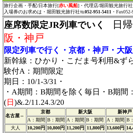
旅行企画・手配/日本旅行[
赤い風船
]・代理店/堀田観光旅行社℡05
入場券のお求めは・堀田観光旅行社℡
052-951-5411
・Fax052-
日帰
座席数限定JR列車でいく
阪・神戸
限定列車で行く・京都・神戸・大阪
新幹線：ひかり・こだま号利用&ず
験付A：期間限定
期日：10/1-3/31・
・A期間：B期間を除く毎日・B期間：
(
日
)&.2/11.24.3/20
京都
新大阪
新神戸
名古屋
⇔
A：期間
B：期間
A：期間
B：期間
A：期間
B
大人
10,200円
10,800円
11,200円
11,800円
13,600円
14