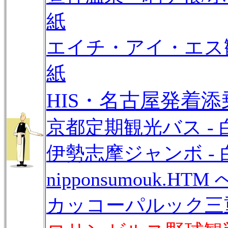
紙
エイチ・アイ・エス観
紙
HIS・名古屋発着添
京都定期観光バス - 
伊勢志摩ジャンボ - 
nipponsumouk.H
カッコーパルック三重